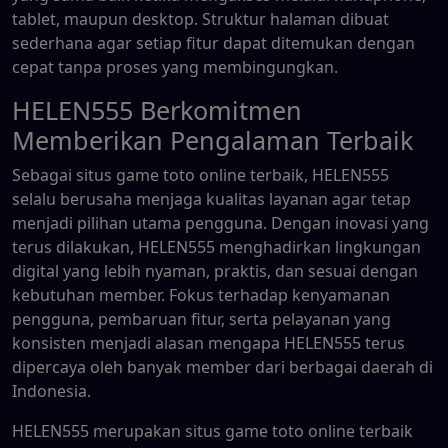
tablet, maupun desktop. Struktur halaman dibuat
sederhana agar setiap fitur dapat ditemukan dengan
cepat tanpa proses yang membingungkan.
HELEN555 Berkomitmen
Memberikan Pengalaman Terbaik
Sebagai situs game toto online terbaik, HELEN555
selalu berusaha menjaga kualitas layanan agar tetap
menjadi pilihan utama pengguna. Dengan inovasi yang
terus dilakukan, HELEN555 menghadirkan lingkungan
digital yang lebih nyaman, praktis, dan sesuai dengan
kebutuhan member. Fokus terhadap kenyamanan
pengguna, pembaruan fitur, serta pelayanan yang
konsisten menjadi alasan mengapa HELEN555 terus
dipercaya oleh banyak member dari berbagai daerah di
Indonesia.
HELEN555 merupakan situs game toto online terbaik