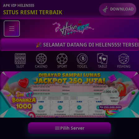
APK VIP HELEN555
DOWNLOAD
SITUS RESMI TERBAIK
🎉 SELAMAT DATANG DI HELEN555! TERSEDIA PA
SLOT
CASINO
SPORT
TOGEL
TABLE
FISHING
COCK
Pilih Server