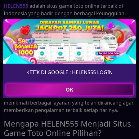
HELEN555
adalah situs game toto online terbaik di
Indonesia yang hadir dengan berbagai keunggulan
untuk memberikan pengalaman bermain yang lebih
nyaman, mudah, dan menyenangkan bagi seluruh
pengguna. Dengan perkembangan dunia digital yang
semakin pesat, HELEN555 terus menghadirkan layanan
berkualitas melalui sistem yang modern, tampilan yang
responsif, serta akses yang mudah digunakan kapan
saja. Sebagai salah satu pilihan utama dalam kategori
KETIK DI GOOGLE : HELEN555 LOGIN
game toto online, HELEN555 selalu mengutamakan
kenyamanan member dengan menyediakan fitur yang
lengkap dan proses akses yang lebih praktis. Baik
OK
pengguna baru maupun member aktif dapat
menikmati berbagai layanan yang telah dirancang agar
memberikan pengalaman terbaik setiap harinya.
Mengapa HELEN555 Menjadi Situs
Game Toto Online Pilihan?