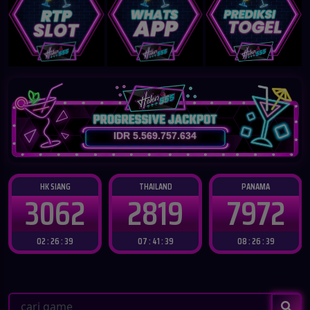
IDR 5.569.827.403
THAILAND
PANAMA
CAIRO
2819
7972
4738
07 : 41 : 38
08 : 26 : 38
00 : 56 : 38