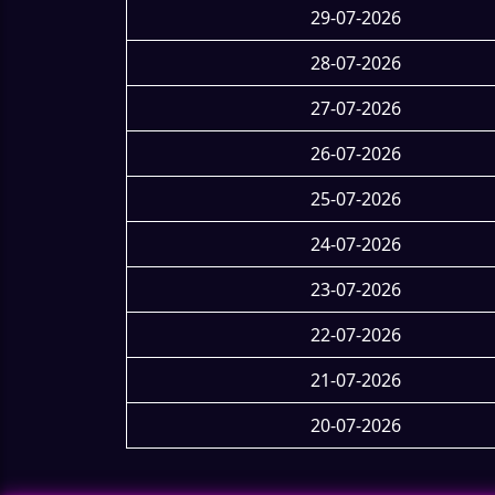
29-07-2026
28-07-2026
27-07-2026
26-07-2026
25-07-2026
24-07-2026
23-07-2026
22-07-2026
21-07-2026
20-07-2026