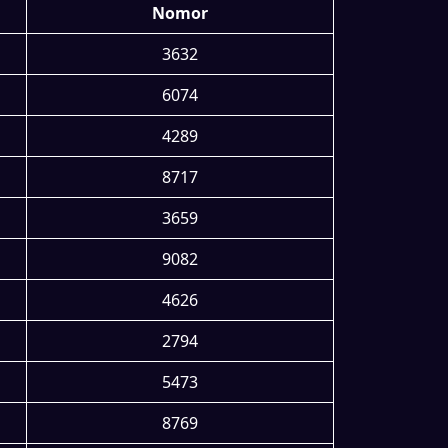
Nomor
3632
6074
4289
8717
3659
9082
4626
2794
5473
8769