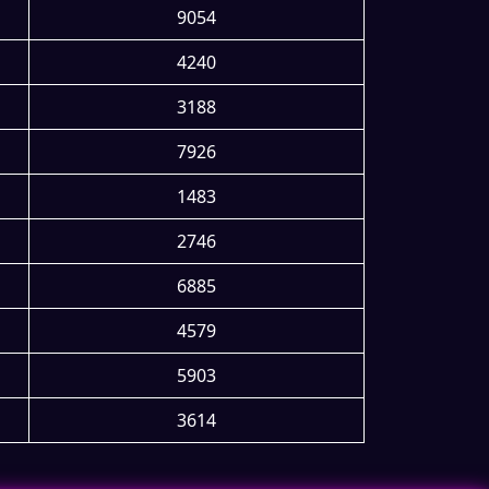
9054
4240
3188
7926
1483
2746
6885
4579
5903
3614