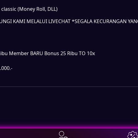
classic (Money Roll, DLL)
UNGI KAMI MELALUI LIVECHAT *SEGALA KECURANGAN YANG 
 Ribu Member BARU Bonus 25 Ribu TO 10x
.000.-