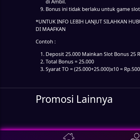
di Ambil.
Bonus ini tidak berlaku untuk game slot 
*UNTUK INFO LEBIH LANJUT SILAHKAN HUB
DI MAAFKAN
Contoh :
Deposit 25.000 Mainkan Slot Bonus 25
Total Bonus = 25.000
Syarat TO = (25.000+25.000)x10 = Rp.500
Promosi Lainnya