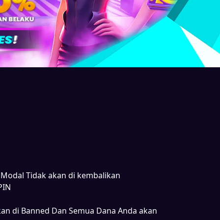
Modal Tidak akan di kembalikan
PIN
 Akan di Banned Dan Semua Dana Anda akan