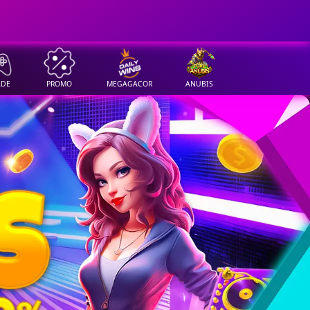
ADE
PROMO
MEGAGACOR
ANUBIS