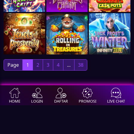
Page
1
2
3
4
...
38
HOME
LOGIN
DAFTAR
PROMOSI
LIVE CHAT