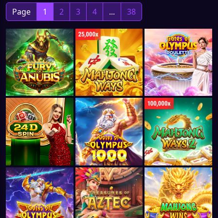
Page
1
2
3
4
...
38