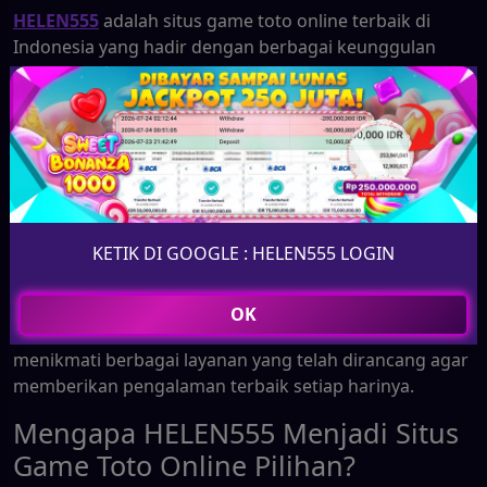
HELEN555
adalah situs game toto online terbaik di
Indonesia yang hadir dengan berbagai keunggulan
untuk memberikan pengalaman bermain yang lebih
nyaman, mudah, dan menyenangkan bagi seluruh
pengguna. Dengan perkembangan dunia digital yang
semakin pesat, HELEN555 terus menghadirkan layanan
berkualitas melalui sistem yang modern, tampilan yang
responsif, serta akses yang mudah digunakan kapan
saja. Sebagai salah satu pilihan utama dalam kategori
KETIK DI GOOGLE : HELEN555 LOGIN
game toto online, HELEN555 selalu mengutamakan
kenyamanan member dengan menyediakan fitur yang
lengkap dan proses akses yang lebih praktis. Baik
OK
pengguna baru maupun member aktif dapat
menikmati berbagai layanan yang telah dirancang agar
memberikan pengalaman terbaik setiap harinya.
Mengapa HELEN555 Menjadi Situs
Game Toto Online Pilihan?