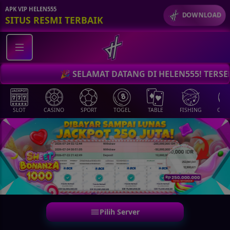
APK VIP HELEN555
DOWNLOAD
SITUS RESMI TERBAIK
🎉 SELAMAT DATANG DI HELEN555! TERSEDIA P
SLOT
CASINO
SPORT
TOGEL
TABLE
FISHING
COCK
Pilih Server