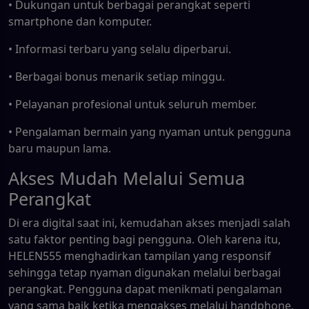
• Dukungan untuk berbagai perangkat seperti
smartphone dan komputer.
• Informasi terbaru yang selalu diperbarui.
• Berbagai bonus menarik setiap minggu.
• Pelayanan profesional untuk seluruh member.
• Pengalaman bermain yang nyaman untuk pengguna
baru maupun lama.
Akses Mudah Melalui Semua
Perangkat
Di era digital saat ini, kemudahan akses menjadi salah
satu faktor penting bagi pengguna. Oleh karena itu,
HELEN555 menghadirkan tampilan yang responsif
sehingga tetap nyaman digunakan melalui berbagai
perangkat. Pengguna dapat menikmati pengalaman
yang sama baik ketika mengakses melalui handphone,