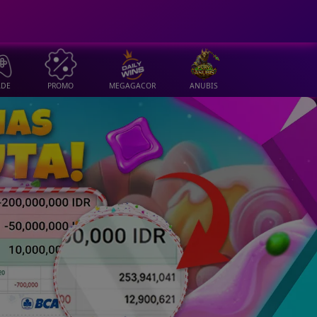
ADE
PROMO
MEGAGACOR
ANUBIS