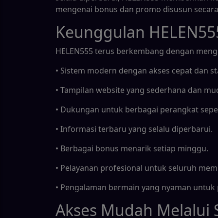
mengenai bonus dan promo disusun secara 
Keunggulan HELEN555
HELEN555 terus berkembang dengan mengha
• Sistem modern dengan akses cepat dan sta
• Tampilan website yang sederhana dan mu
• Dukungan untuk berbagai perangkat sepe
• Informasi terbaru yang selalu diperbarui.
• Berbagai bonus menarik setiap minggu.
• Pelayanan profesional untuk seluruh mem
• Pengalaman bermain yang nyaman untuk
Akses Mudah Melalui