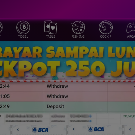
T
TOGEL
TABLE
FISHING
COCK F.
ARC