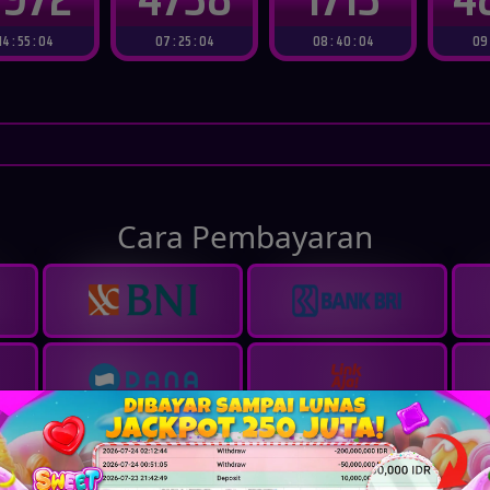
07 : 25 : 02
08 : 40 : 02
09 : 10 : 02
08 
Cara Pembayaran