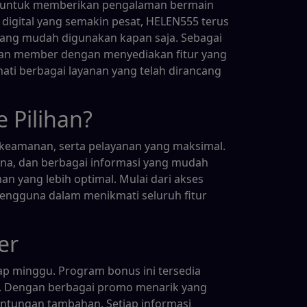
lan untuk memberikan pengalaman bermain
igital yang semakin pesat, HELEN555 terus
 yang mudah digunakan kapan saja. Sebagai
nan member dengan menyediakan fitur yang
ati berbagai layanan yang telah dirancang
 Pilihan?
 keamanan, serta pelayanan yang maksimal.
na, dan berbagai informasi yang mudah
yang lebih optimal. Mulai dari akses
engguna dalam menikmati seluruh fitur
er
ap minggu. Program bonus ini tersedia
a. Dengan berbagai promo menarik yang
ntungan tambahan. Setiap informasi