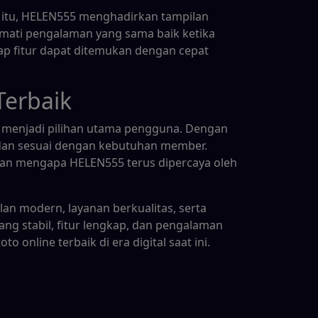
na itu, HELEN555 menghadirkan tampilan
mati pengalaman yang sama baik ketika
ap fitur dapat ditemukan dengan cepat
erbaik
ap menjadi pilihan utama pengguna. Dengan
, dan sesuai dengan kebutuhan member.
san mengapa HELEN555 terus dipercaya oleh
n modern, layanan berkualitas, serta
g stabil, fitur lengkap, dan pengalaman
online terbaik di era digital saat ini.