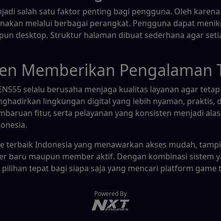
enjadi salah satu faktor penting bagi pengguna. Oleh kare
unakan melalui berbagai perangkat. Pengguna dapat menik
un desktop. Struktur halaman dibuat sederhana agar seti
en Memberikan Pengalaman T
LEN555 selalu berusaha menjaga kualitas layanan agar tet
nghadirkan lingkungan digital yang lebih nyaman, praktis
aruan fitur, serta pelayanan yang konsisten menjadi ala
onesia.
 terbaik Indonesia yang menawarkan akses mudah, tampila
r baru maupun member aktif. Dengan kombinasi sistem yan
han tepat bagi siapa saja yang mencari platform game toto 
Powered By