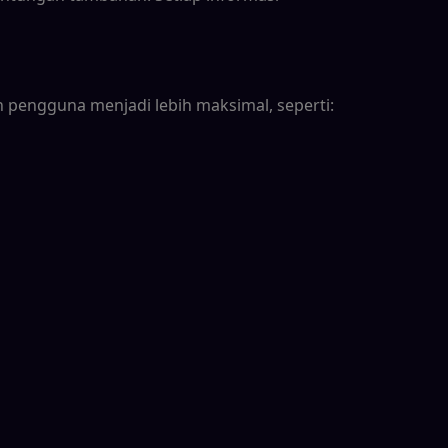
engguna menjadi lebih maksimal, seperti: